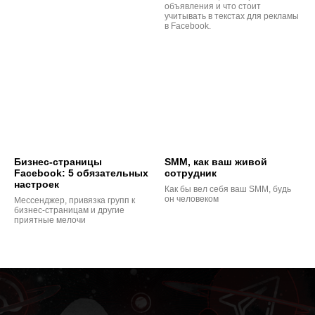
объявления и что стоит
учитывать в текстах для рекламы
в Facebook.
Бизнес-страницы
SMM, как ваш живой
Facebook: 5 обязательных
сотрудник
настроек
Как бы вел себя ваш SMM, будь
он человеком
Мессенджер, привязка групп к
бизнес-страницам и другие
приятные мелочи