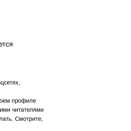
ется
цсетях,
своем профиле
шими читателями
лать. Смотрите,