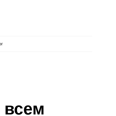
ог
 всем