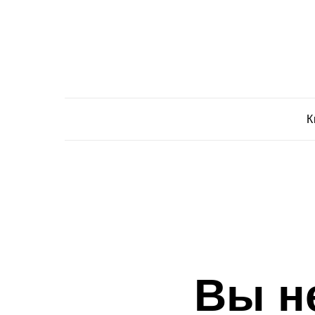
К
Вы н