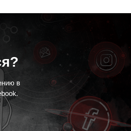
ся?
ению в
ebook.