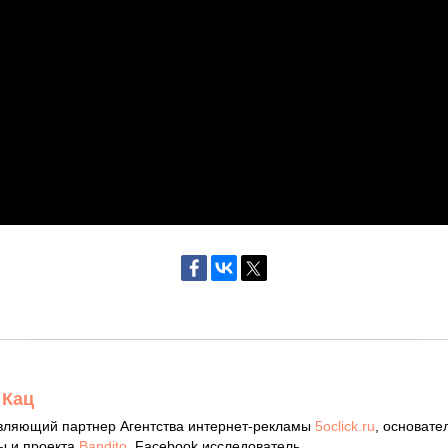
 Кац
вляющий партнер Агентства интернет-рекламы
5oclick.ru
, основате
ы и проекта
Bandito
, Facebook исследователь.