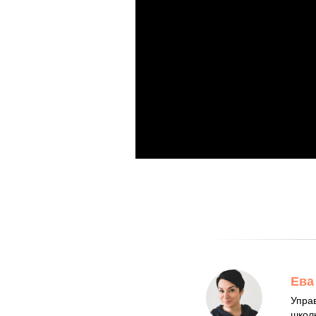
Ева
Упра
школ